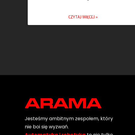
CZYTAJ WIĘCEJ »
Jesteśmy ambitnym zespołem, który
nie boi się wyzwań.
Automatyka i robotyka
to nie tylko