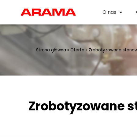
O nas
Strona główna
»
Oferta
»
Zrobotyzowane stanow
Zrobotyzowane 