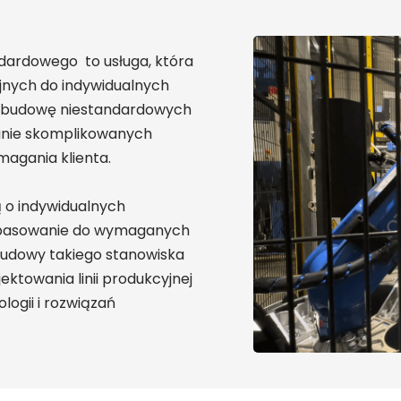
ardowego to usługa, która
nych do indywidualnych
i budowę niestandardowych
nanie skomplikowanych
agania klienta.
 o indywidualnych
dopasowanie do wymaganych
budowy takiego stanowiska
jektowania linii produkcyjnej
ogii i rozwiązań