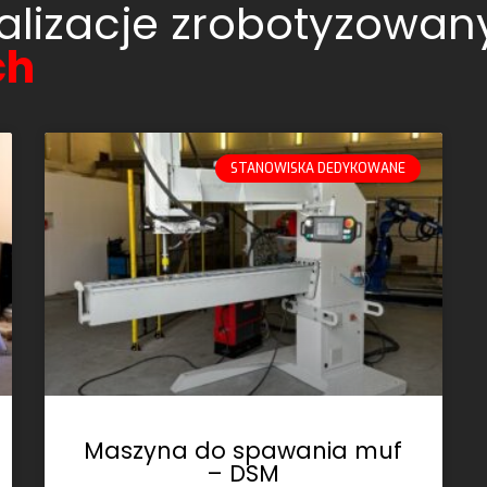
alizacje zrobotyzowa
ch
STANOWISKA DEDYKOWANE
Maszyna do spawania muf
– DSM