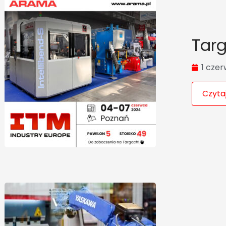
Targ
1 czer
Czytaj