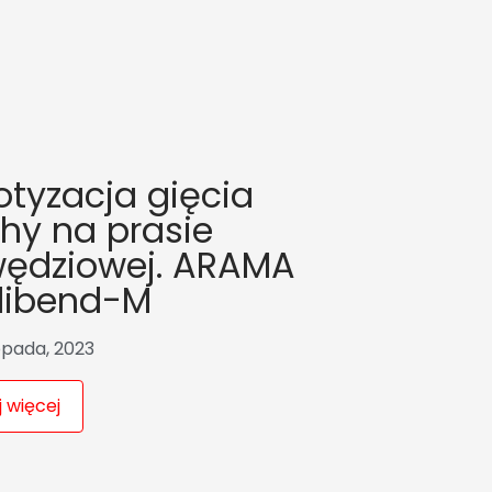
tyzacja gięcia
hy na prasie
wędziowej. ARAMA
llibend-M
topada, 2023
 więcej