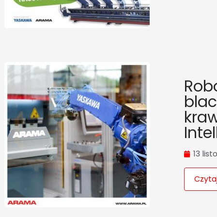
Robo
blac
kra
Inte
13 lis
Czytaj