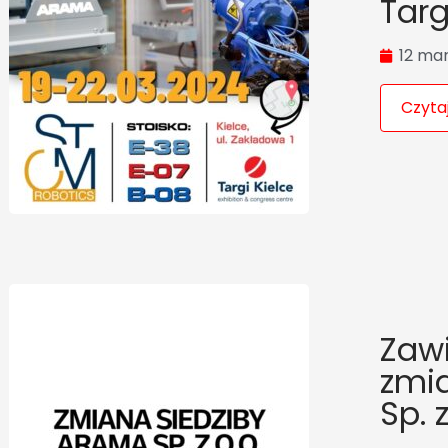
Tar
12 ma
Czytaj
Zaw
zmi
Sp. z