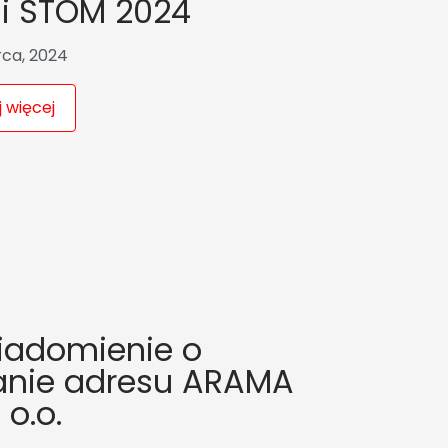
gi STOM 2024
rca, 2024
 więcej
iadomienie o
anie adresu ARAMA
 o.o.