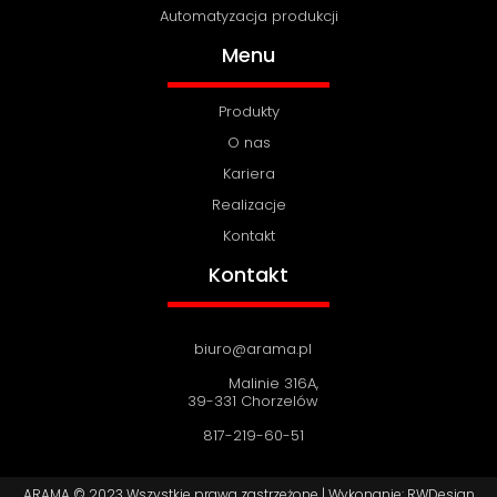
Automatyzacja produkcji
Menu
Produkty
O nas
Kariera
Realizacje
Kontakt
Kontakt
biuro@arama.pl
Malinie 316A,
39-331 Chorzelów
817-219-60-51
ARAMA © 2023 Wszystkie prawa zastrzeżone |
Wykonanie: RWDesign