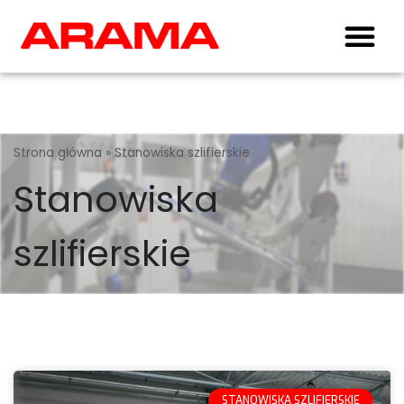
Strona główna
»
Stanowiska szlifierskie
Stanowiska
szlifierskie
STANOWISKA SZLIFIERSKIE