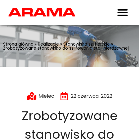
Strona główna
»
Realizacje
»
Stanowiska szlifierskie
»
Zrobotyzowane stanowisko do szlifowania stali nierdzewnej
Mielec
22 czerwca, 2022
Zrobotyzowane
stanowisko do