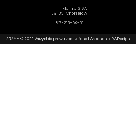
Malinie 316A,
39-331 Chorzelów
817-219-60-51
ARAMA © 2023 Wszystkie prawa zastrzeżone |
Wykonanie: RWDesign